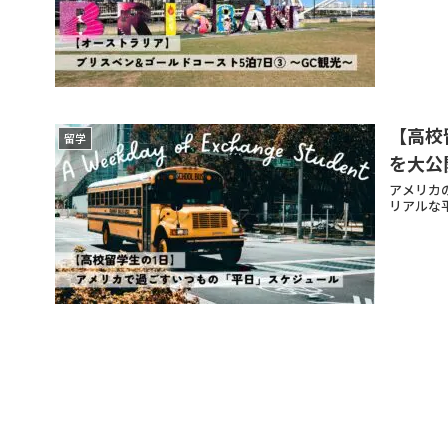
【高校
留学
を大公
アメリカ
リアルな