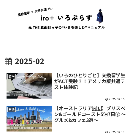
2025-02
【いろのひとりごと】交換留学生
留学
がACT受験？！アメリカ版共通テ
スト体験記
2025.02.15
【オーストラリア🇦🇺】ブリスベ
旅行
ン&ゴールドコースト5泊7日② 〜
グルメ&カフェ3選〜
2025.02.11